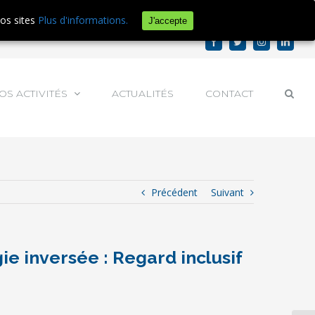
e d'audience.
En savoir plus ou s'opposer
.
nos sites
Plus d'informations.
J'accepte
Facebook
Twitter
Instagram
Linked
OS ACTIVITÉS
ACTUALITÉS
CONTACT
Précédent
Suivant
ie inversée : Regard inclusif