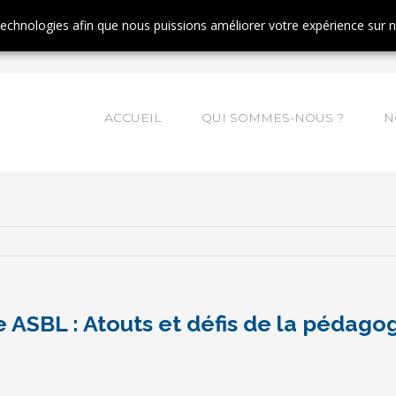
tinuant à naviguer, vous nous autorisez à déposer un cookie à des fins de mesur
 technologies afin que nous puissions améliorer votre expérience sur 
ACCUEIL
QUI SOMMES-NOUS ?
N
 ASBL : Atouts et défis de la pédagog