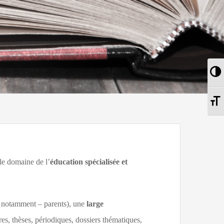
Pa
Ch
 le domaine de l’
éducation spécialisée et
ts notamment – parents), une
large
res, thèses, périodiques, dossiers thématiques,