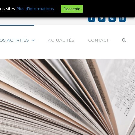
e d'audience.
En savoir plus ou s'opposer
.
nos sites
Plus d'informations.
J'accepte
Facebook
Twitter
Instagram
Linked
OS ACTIVITÉS
ACTUALITÉS
CONTACT