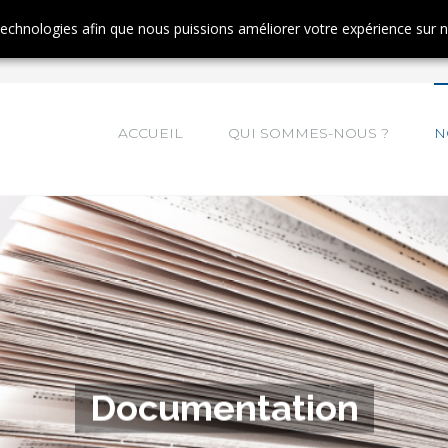
tinuant à naviguer, vous nous autorisez à déposer un cookie à des fins de mesur
 technologies afin que nous puissions améliorer votre expérience sur 
ACCUEIL
QUI SOMMES-NOUS ?
N
Documentation