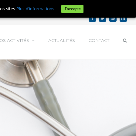
e d'audience.
En savoir plus ou s'opposer
.
nos sites
Plus d'informations.
J'accepte
Facebook
Twitter
Instagram
Linked
OS ACTIVITÉS
ACTUALITÉS
CONTACT