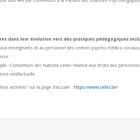
ne asbl liée par convention à la Faculté des Sciences Psychologiques e
es dans leur évolution vers des pratiques pédagogiques inclu
 aux enseignants et au personnel des centres psycho-médico-sociaux, 
isse.
ple : Convention des Nations-Unies relative aux droits des personnes h
ence intellectuelle
“Nos activités” sur la page d’accueil :
https://www.cefes.be/