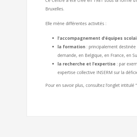
Ce Centre a été créé en 1981 sous la forme d’u
Bruxelles.
Elle mène différentes activités :
l’accompagnement d’équipes scolair
la formation
: principalement destinée
demande, en Belgique, en France, en Su
la recherche et l’expertise
: par exem
expertise collective INSERM sur la défici
Pour en savoir plus, consultez l’onglet intitulé 