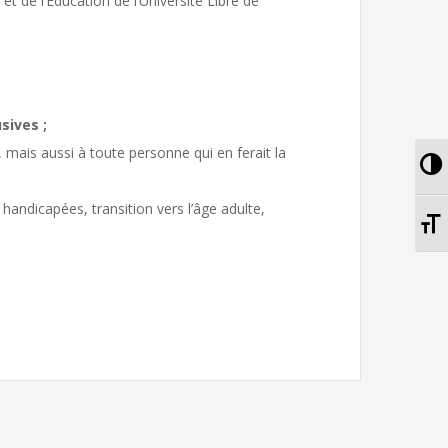
t de l’Education de l’Université Libre de
sives ;
mais aussi à toute personne qui en ferait la
Pa
andicapées, transition vers l’âge adulte,
Ch