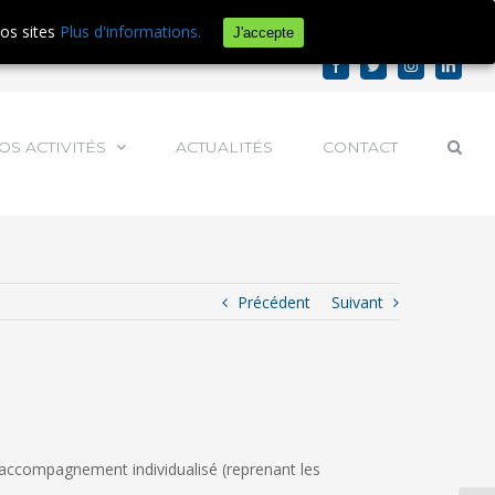
e d'audience.
En savoir plus ou s'opposer
.
nos sites
Plus d'informations.
J'accepte
Facebook
Twitter
Instagram
Linked
OS ACTIVITÉS
ACTUALITÉS
CONTACT
Précédent
Suivant
d’accompagnement individualisé (reprenant les