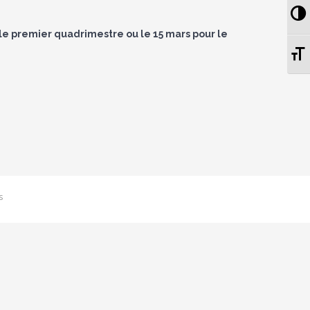
Pa
 le premier quadrimestre ou le 15 mars pour le
Ch
s