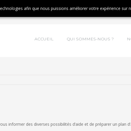
tinuant à naviguer, vous nous autorisez à déposer un cookie à des fins de mesur
 technologies afin que nous puissions améliorer votre expérience sur 
ACCUEIL
QUI SOMMES-NOUS ?
N
ous informer des diverses possibilités d’aide et de préparer un plan 